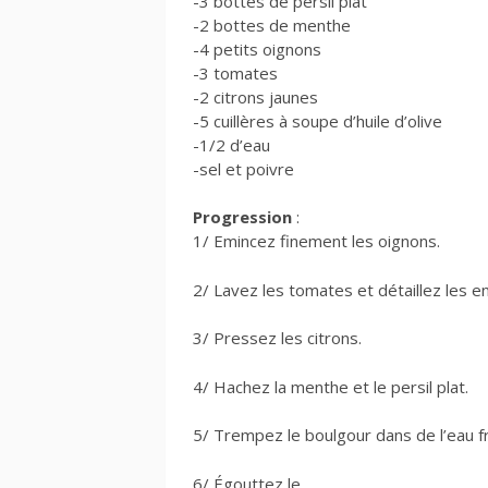
-3 bottes de persil plat
-2 bottes de menthe
-4 petits oignons
-3 tomates
-2 citrons jaunes
-5 cuillères à soupe d’huile d’olive
-1/2 d’eau
-sel et poivre
Progression
:
1/ Emincez finement les oignons.
2/ Lavez les tomates et détaillez les e
3/ Pressez les citrons.
4/ Hachez la menthe et le persil plat.
5/ Trempez le boulgour dans de l’eau f
6/ Égouttez le.