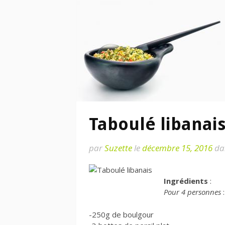
Taboulé libanai
par
Suzette
le
décembre 15, 2016
da
Ingrédients
:
Pour 4 personnes
:
-250g de boulgour