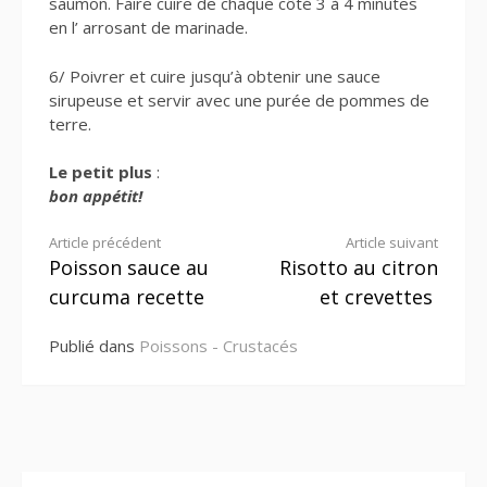
saumon. Faire cuire de chaque côté 3 à 4 minutes
en l’ arrosant de marinade.
6/ Poivrer et cuire jusqu’à obtenir une sauce
sirupeuse et servir avec une purée de pommes de
terre.
Le petit plus
:
bon appétit!
Lire
Article précédent
Article suivant
Poisson sauce au
Risotto au citron
la
curcuma recette
et crevettes
suite
Publié dans
Poissons - Crustacés