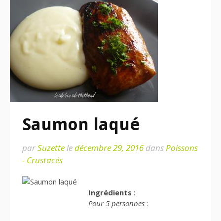
Saumon laqué
par
Suzette
le
décembre 29, 2016
dans
Poissons
- Crustacés
Ingrédients
:
Pour 5 personnes
: