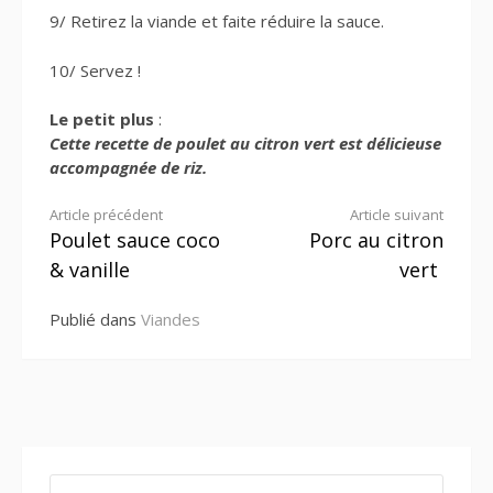
9/ Retirez la viande et faite réduire la sauce.
10/ Servez !
Le petit plus
:
Cette recette de poulet au citron vert est délicieuse
accompagnée de riz.
Lire
Article précédent
Article suivant
Poulet sauce coco
Porc au citron
la
& vanille
vert
suite
Publié dans
Viandes
RECHERCHER :