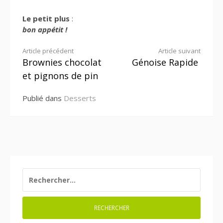
Le petit plus
:
bon appétit !
Lire
Article précédent
Article suivant
Brownies chocolat
Génoise Rapide
la
et pignons de pin
suite
Publié dans
Desserts
RECHERCHER :