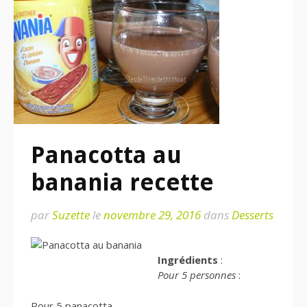
Panacotta au
banania recette
par
Suzette
le
novembre 29, 2016
dans
Desserts
Ingrédients
:
Pour 5 personnes
:
Pour 5 panacotta