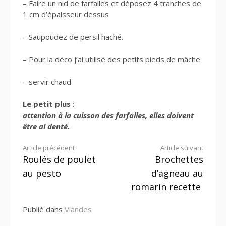
– Faire un nid de farfalles et déposez 4 tranches de
1 cm d’épaisseur dessus
– Saupoudez de persil haché.
– Pour la déco j’ai utilisé des petits pieds de mâche
– servir chaud
Le petit plus
:
attention à la cuisson des farfalles, elles doivent
être al denté.
Lire
Article précédent
Article suivant
Roulés de poulet
Brochettes
la
au pesto
d’agneau au
suite
romarin recette
Publié dans
Viandes