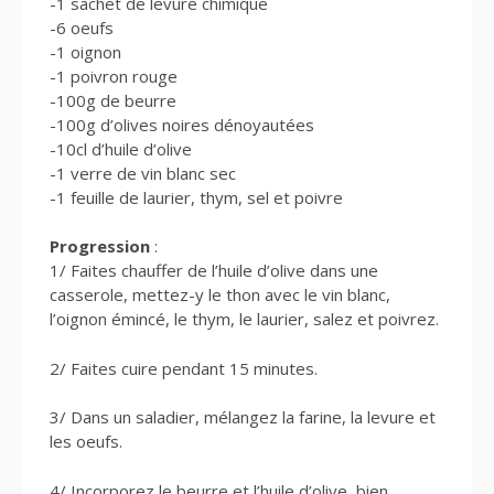
-1 sachet de levure chimique
-6 oeufs
-1 oignon
-1 poivron rouge
-100g de beurre
-100g d’olives noires dénoyautées
-10cl d’huile d’olive
-1 verre de vin blanc sec
-1 feuille de laurier, thym, sel et poivre
Progression
:
1/ Faites chauffer de l’huile d’olive dans une
casserole, mettez-y le thon avec le vin blanc,
l’oignon émincé, le thym, le laurier, salez et poivrez.
2/ Faites cuire pendant 15 minutes.
3/ Dans un saladier, mélangez la farine, la levure et
les oeufs.
4/ Incorporez le beurre et l’huile d’olive, bien