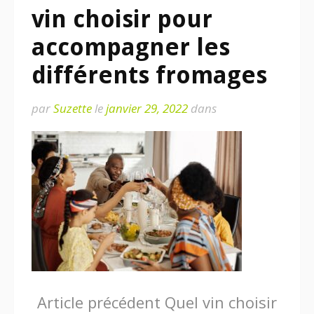
vin choisir pour
accompagner les
différents fromages
par
Suzette
le
janvier 29, 2022
dans
Lire
Article précédent
Quel vin choisir