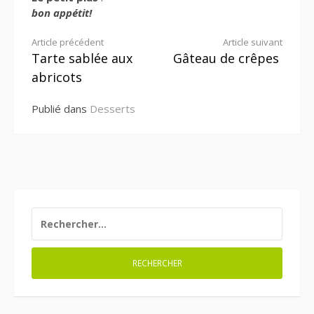
bon appétit!
Lire
Article précédent
Article suivant
Tarte sablée aux
Gâteau de crêpes
la
abricots
suite
Publié dans
Desserts
RECHERCHER :