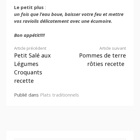
Le petit plus
:
un fois que l’eau boue, baisser votre feu et mettre
vos raviolis délicatement avec une écumoire.
Bon appétit!!!!
Lire
Article précédent
Article suivant
Petit Salé aux
Pommes de terre
la
Légumes
rôties recette
suite
Croquants
recette
Publié dans
Plats traditionnels