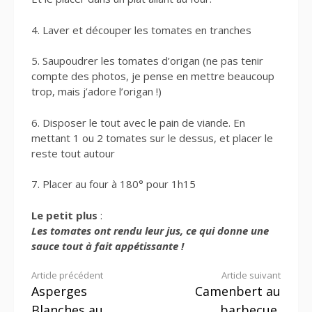
4. Laver et découper les tomates en tranches
5. Saupoudrer les tomates d’origan (ne pas tenir
compte des photos, je pense en mettre beaucoup
trop, mais j’adore l’origan !)
6. Disposer le tout avec le pain de viande. En
mettant 1 ou 2 tomates sur le dessus, et placer le
reste tout autour
7. Placer au four à 180° pour 1h15
Le petit plus
:
Les tomates ont rendu leur jus, ce qui donne une
sauce tout à fait appétissante !
Lire
Article précédent
Article suivant
Asperges
Camenbert au
la
Blanches au
barbecue