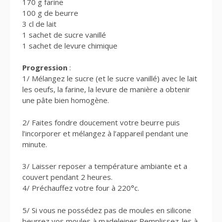
170 g farine
100 g de beurre
3 cl de lait
1 sachet de sucre vanillé
1 sachet de levure chimique
Progression
:
1/ Mélangez le sucre (et le sucre vanillé) avec le lait
les oeufs, la farine, la levure de manière a obtenir
une pâte bien homogène.
2/ Faites fondre doucement votre beurre puis
l’incorporer et mélangez à l’appareil pendant une
minute.
3/ Laisser reposer a température ambiante et a
couvert pendant 2 heures.
4/ Préchauffez votre four à 220°c.
5/ Si vous ne possédez pas de moules en silicone
beurrez vos moules à madeleines.Remplissez-les à