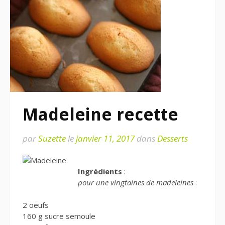
Madeleine recette
par
Suzette
le
janvier 11, 2017
dans
Desserts
Ingrédients
:
pour une vingtaines de madeleines
:
2 oeufs
160 g sucre semoule