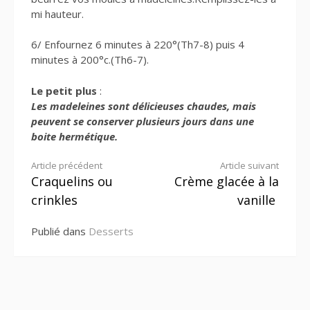
mi hauteur.
6/ Enfournez 6 minutes à 220°(Th7-8) puis 4
minutes à 200°c.(Th6-7).
Le petit plus
:
Les madeleines sont délicieuses chaudes, mais
peuvent se conserver plusieurs jours dans une
boite hermétique.
Lire
Article précédent
Article suivant
Craquelins ou
Crème glacée à la
la
crinkles
vanille
suite
Publié dans
Desserts