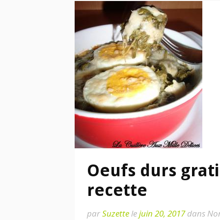
Oeufs durs grati
recette
par
Suzette
le
juin 20, 2017
dans Non