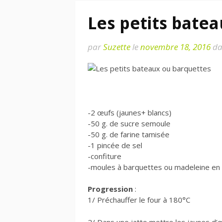
Les petits bate
par
Suzette
le
novembre 18, 2016
da
-2 œufs (jaunes+ blancs)
-50 g. de sucre semoule
-50 g. de farine tamisée
-1 pincée de sel
-confiture
-moules à barquettes ou madeleine en 
Progression
:
1/ Préchauffer le four à 180°C
2/ Dans une jatte mettre les jaunes d’œ