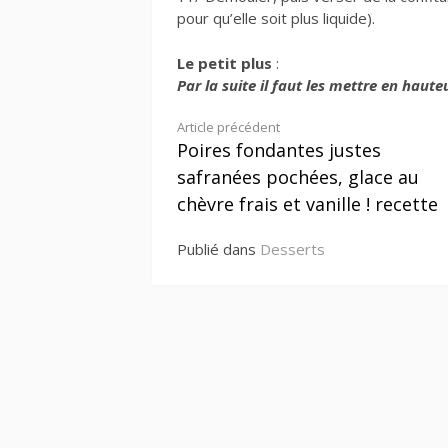
pour qu’elle soit plus liquide).
Le petit plus
:
Par la suite il faut les mettre en haut
Lire
Article précédent
Poires fondantes justes
la
safranées pochées, glace au
suite
chèvre frais et vanille ! recette
Publié dans
Desserts