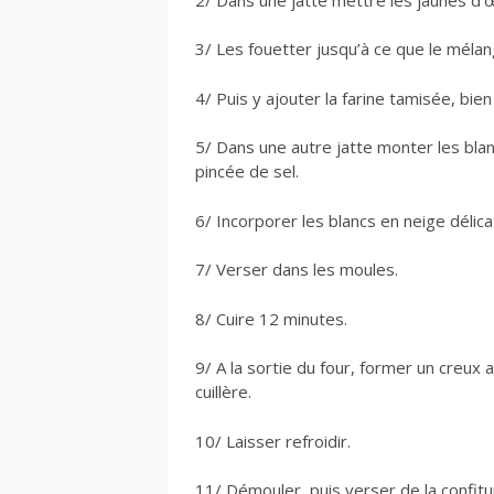
3/ Les fouetter jusqu’à ce que le méla
4/ Puis y ajouter la farine tamisée, bie
5/ Dans une autre jatte monter les bla
pincée de sel.
6/ Incorporer les blancs en neige délic
7/ Verser dans les moules.
8/ Cuire 12 minutes.
9/ A la sortie du four, former un creux 
cuillère.
10/ Laisser refroidir.
11/ Démouler, puis verser de la confit