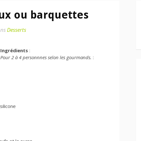
aux ou barquettes
ns
Desserts
Ingrédients
:
Pour 2 à 4 personnnes selon les gourmands.
:
silicone
ufs et le sucre.