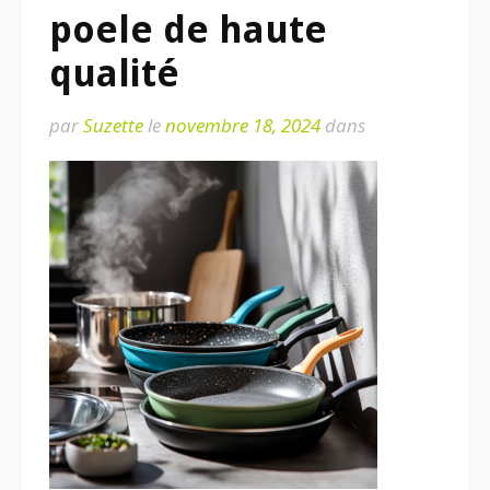
poele de haute
qualité
par
Suzette
le
novembre 18, 2024
dans