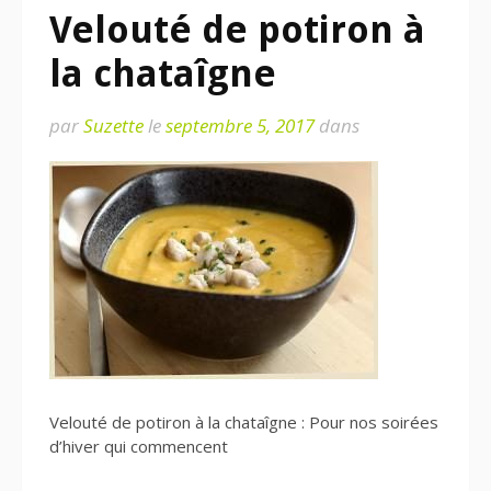
Velouté de potiron à
la chataîgne
par
Suzette
le
septembre 5, 2017
dans
Velouté de potiron à la chataîgne : Pour nos soirées
d’hiver qui commencent